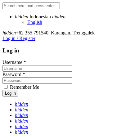
hidden
Indonesian
hidden
English
hidden
+62 355 791540
,
Karangan, Trenggalek
Log in / Register
Log in
Username
*
Password
*
Remember Me
Log in
hidden
hidden
hidden
hidden
hidden
hidden