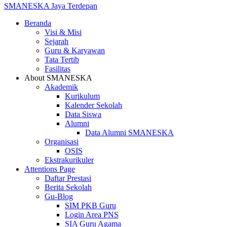
SMANESKA
Jaya Terdepan
Beranda
Visi & Misi
Sejarah
Guru & Karyawan
Tata Tertib
Fasilitas
About SMANESKA
Akademik
Kurikulum
Kalender Sekolah
Data Siswa
Alumni
Data Alumni SMANESKA
Organisasi
OSIS
Ekstrakurikuler
Attentions Page
Daftar Prestasi
Berita Sekolah
Gu-Blog
SIM PKB Guru
Login Area PNS
SIA Guru Agama