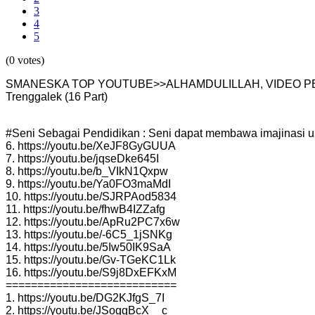
3
4
5
(0 votes)
SMANESKA TOP YOUTUBE>>ALHAMDULILLAH, VIDEO PEN
Trenggalek (16 Part)
#Seni Sebagai Pendidikan : Seni dapat membawa imajinasi u
6. https://youtu.be/XeJF8GyGUUA
7. https://youtu.be/jqseDke645I
8. https://youtu.be/b_VIkN1Qxpw
9. https://youtu.be/Ya0FO3maMdI
10. https://youtu.be/SJRPAod5834
11. https://youtu.be/fhwB4IZZafg
12. https://youtu.be/ApRu2PC7x6w
13. https://youtu.be/-6C5_1jSNKg
14. https://youtu.be/5Iw50IK9SaA
15. https://youtu.be/Gv-TGeKC1Lk
16. https://youtu.be/S9j8DxEFKxM
===========================
1. https://youtu.be/DG2KJfgS_7I
2. https://youtu.be/JSoggBcX__c