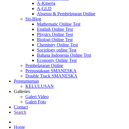
A-Kinerja
A-GLD
Absensi & Pembelajaran Online
Sis-Blog
Mathematic Online Test
English Online Test
Physics Online Test
Biologi Online Test
Chemistry Online Test
Sociology online Test
Bahasa Indonesia Online Test
Economy Online Test
Pembelajaran Online
Perpustakaan SMANESKA
Double Track SMANESKA
Pengumuman
KELULUSAN
Galleries
Galeri Video
Galeri Foto
Contact
Search
Home