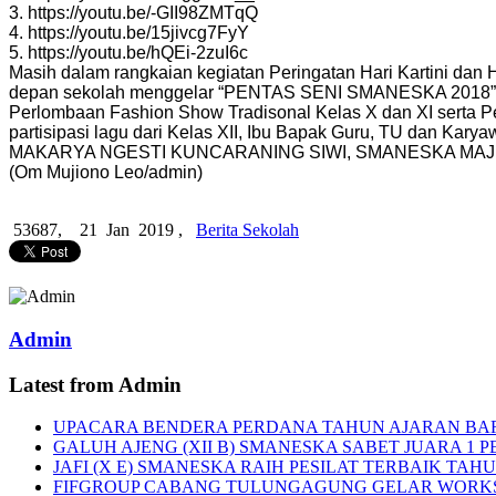
3. https://youtu.be/-GII98ZMTqQ
4. https://youtu.be/15jivcg7FyY
5. https://youtu.be/hQEi-2zuI6c
Masih dalam rangkaian kegiatan Peringatan Hari Kartini dan
depan sekolah menggelar “PENTAS SENI SMANESKA 2018” 
Perlombaan Fashion Show Tradisonal Kelas X dan XI serta Pe
partisipasi lagu dari Kelas XII, Ibu Bapak Guru, TU dan Kar
MAKARYA NGESTI KUNCARANING SIWI, SMANESKA MAJU
(Om Mujiono Leo/admin)
53687,
21 Jan 2019 ,
Berita Sekolah
Admin
Latest from Admin
UPACARA BENDERA PERDANA TAHUN AJARAN BA
GALUH AJENG (XII B) SMANESKA SABET JUARA 1 P
JAFI (X E) SMANESKA RAIH PESILAT TERBAIK TAHU
FIFGROUP CABANG TULUNGAGUNG GELAR WORKS