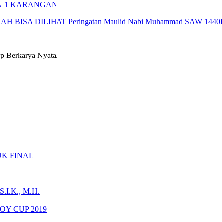
N 1 KARANGAN
DAH BISA DILIHAT
Peringatan Maulid Nabi Muhammad SAW 14
 Berkarya Nyata.
K FINAL
.K., M.H.
Y CUP 2019