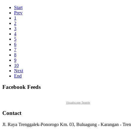
Start
Prev
1
2
3
4
5
6
7
8
9
10
Next
End
Facebook Feeds
Visualscope Seattle
Contact
Jl. Raya Trenggalek-Ponorogo Km. 03, Buluagung - Karangan - Tre