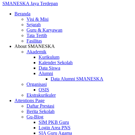
SMANESKA
Jaya Terdepan
Beranda
Visi & Misi
Sejarah
Guru & Karyawan
Tata Tertib
Fasilitas
About SMANESKA
Akademik
Kurikulum
Kalender Sekolah
Data Siswa
Alumni
Data Alumni SMANESKA
Organisasi
OSIS
Ekstrakurikuler
Attentions Page
Daftar Prestasi
Berita Sekolah
Gu-Blog
SIM PKB Guru
Login Area PNS
SIA Guru Agama