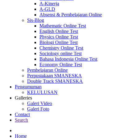
A-Kinerja
A-GLD
Absensi & Pembelajaran Online
Sis-Blog
Mathematic Online Test
English Online Test
Physics Online Test
Biologi Online Test
Chemistry Online Test
Sociology online Test
Bahasa Indonesia Online Test
Economy Online Test
Pembelajaran Online
Perpustakaan SMANESKA
Double Track SMANESKA
Pengumuman
KELULUSAN
Galleries
Galeri Video
Galeri Foto
Contact
Search
Home