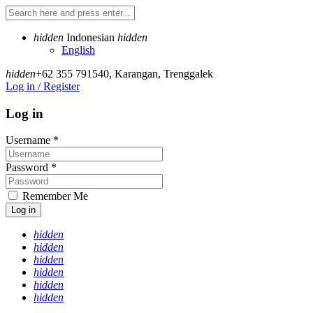
hidden
Indonesian
hidden
English
hidden
+62 355 791540
,
Karangan, Trenggalek
Log in / Register
Log in
Username
*
Password
*
Remember Me
Log in
hidden
hidden
hidden
hidden
hidden
hidden