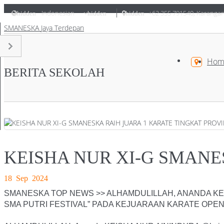
Indonesian
+62 355 791540
,
Karangan
hidden
hidden
hidden
SMANESKA
Jaya Terdepan
Hom
BERITA SEKOLAH
KEISHA NUR XI-G SMANE
18 Sep 2024
SMANESKA TOP NEWS >> ALHAMDULILLAH, ANANDA KEI
SMA PUTRI FESTIVAL” PADA KEJUARAAN KARATE OPEN 