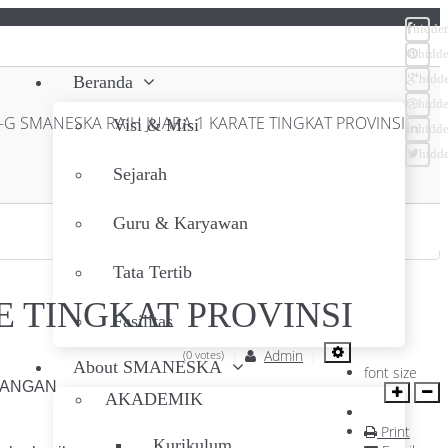
hidde
hidd
Beranda
hidd
hidd
I-G SMANESKA RAIH JUARA 1 KARATE TINGKAT PROVINSI
Visi & Misi
hidd
hidd
Sejarah
Guru & Karyawan
Tata Tertib
E TINGKAT PROVINSI
Fasilitas
Admin
(0 votes)
About SMANESKA
font size
ORANGAN
AKADEMIK
Print
Kurikulum