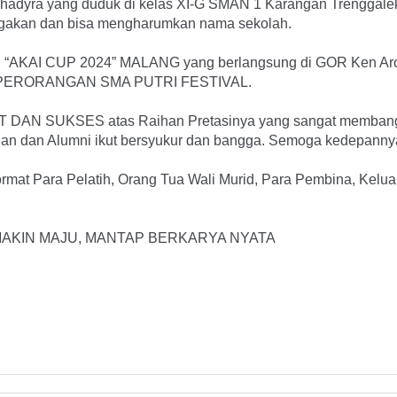
a yang duduk di kelas XI-G SMAN 1 Karangan Trenggalek 
ggakan dan bisa mengharumkan nama sekolah.
I CUP 2024” MALANG yang berlangsung di GOR Ken Arok M
ATA PERORANGAN SMA PUTRI FESTIVAL.
N SUKSES atas Raihan Pretasinya yang sangat membangg
dan Alumni ikut bersyukur dan bangga. Semoga kedepannya te
ormat Para Pelatih, Orang Tua Wali Murid, Para Pembina, Kel
AKIN MAJU, MANTAP BERKARYA NYATA