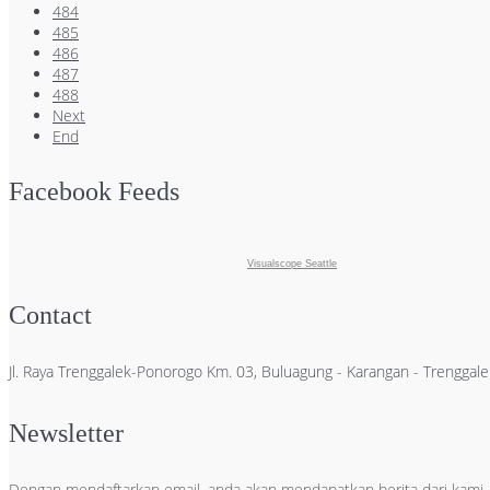
484
485
486
487
488
Next
End
Facebook Feeds
Visualscope Seattle
Contact
Jl. Raya Trenggalek-Ponorogo Km. 03, Buluagung - Karangan - Trengga
Newsletter
Dengan mendaftarkan email, anda akan mendapatkan berita dari kami.