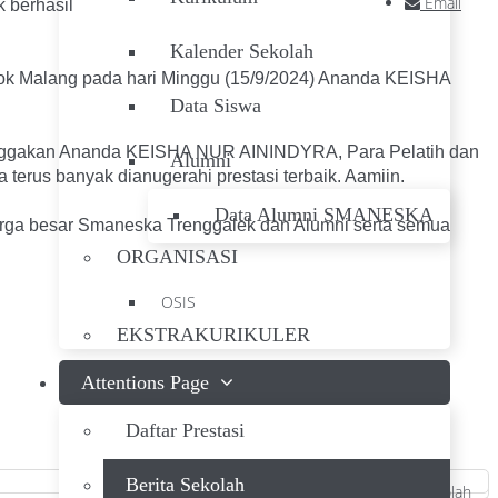
Email
berhasil
Kalender Sekolah
alang pada hari Minggu (15/9/2024) Ananda KEISHA
Data Siswa
akan Ananda KEISHA NUR AININDYRA, Para Pelatih dan
Alumni
rus banyak dianugerahi prestasi terbaik. Aamiin.
Data Alumni SMANESKA
uarga besar Smaneska Trenggalek dan Alumni serta semua
ORGANISASI
OSIS
EKSTRAKURIKULER
Attentions Page
Daftar Prestasi
Berita Sekolah
19239,
24 Sep 2024 ,
Berita Sekolah