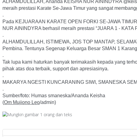
ALHAMDULILLAH, Ananda KEISHA NUR AININDYRA @keishadyr
meraih prestasi Karate Se-Jawa Timur yang sangat memban
.
Pada KEJUARAAN KARATE OPEN FORKI SE-JAWA TIMUR “AKA
NUR AININDYRA berhasil meraih prestasi “JUARA 1 - K
.
ALHAMDULILLAH, ISTIMEWA, JOS TOP MANTAP, SELAMAT DA
Pembina. Tentunya Segenap Keluarga Besar SMAN 1 Karangan 
.
Tak lupa kami haturkan banyak terimakasih kepada yang terh
pihak atas doa terbaik, support dan apresiasinya.
.
MAKARYA NGESTI KUNCARANING SIWI, SMANESKA SEM
.
Sumber/foto: Humas smaneska/Ananda Keisha
(
Om Mujiono Leo
/admin)