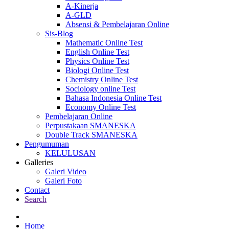
A-Kinerja
A-GLD
Absensi & Pembelajaran Online
Sis-Blog
Mathematic Online Test
English Online Test
Physics Online Test
Biologi Online Test
Chemistry Online Test
Sociology online Test
Bahasa Indonesia Online Test
Economy Online Test
Pembelajaran Online
Perpustakaan SMANESKA
Double Track SMANESKA
Pengumuman
KELULUSAN
Galleries
Galeri Video
Galeri Foto
Contact
Search
Home