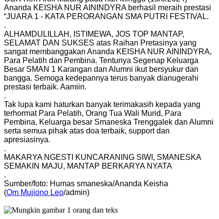
Ananda KEISHA NUR AININDYRA berhasil meraih prestasi
“JUARA 1 - KATA PERORANGAN SMA PUTRI FESTIVAL.
.
ALHAMDULILLAH, ISTIMEWA, JOS TOP MANTAP,
SELAMAT DAN SUKSES atas Raihan Pretasinya yang
sangat membanggakan Ananda KEISHA NUR AININDYRA,
Para Pelatih dan Pembina. Tentunya Segenap Keluarga
Besar SMAN 1 Karangan dan Alumni ikut bersyukur dan
bangga. Semoga kedepannya terus banyak dianugerahi
prestasi terbaik. Aamiin.
.
Tak lupa kami haturkan banyak terimakasih kepada yang
terhormat Para Pelatih, Orang Tua Wali Murid, Para
Pembina, Keluarga besar Smaneska Trenggalek dan Alumni
serta semua pihak atas doa terbaik, support dan
apresiasinya.
.
MAKARYA NGESTI KUNCARANING SIWI, SMANESKA
SEMAKIN MAJU, MANTAP BERKARYA NYATA
.
Sumber/foto: Humas smaneska/Ananda Keisha
(
Om Mujiono Leo
/admin)