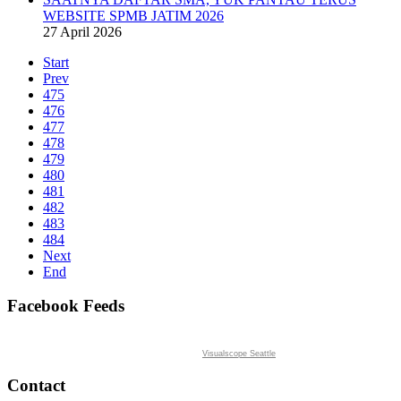
WEBSITE SPMB JATIM 2026
27 April 2026
Start
Prev
475
476
477
478
479
480
481
482
483
484
Next
End
Facebook Feeds
Visualscope Seattle
Contact