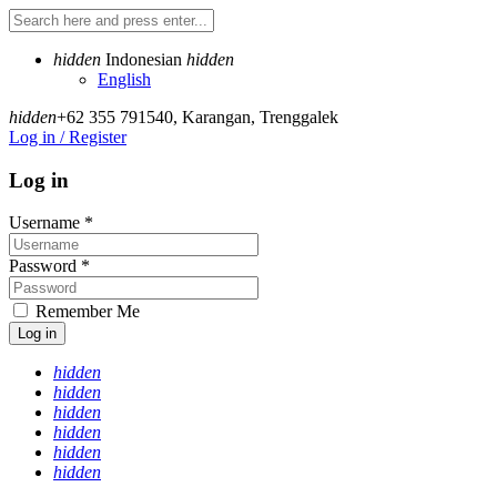
hidden
Indonesian
hidden
English
hidden
+62 355 791540
,
Karangan, Trenggalek
Log in / Register
Log in
Username
*
Password
*
Remember Me
Log in
hidden
hidden
hidden
hidden
hidden
hidden