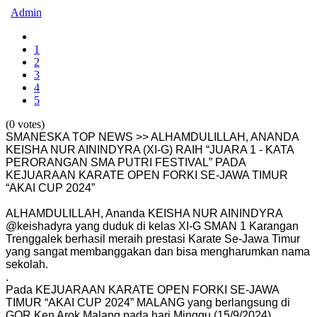
Admin
1
2
3
4
5
(0 votes)
SMANESKA TOP NEWS >> ALHAMDULILLAH, ANANDA
KEISHA NUR AININDYRA (XI-G)
RAIH “JUARA 1 - KATA
PERORANGAN SMA PUTRI FESTIVAL” PADA
KEJUARAAN KARATE OPEN FORKI SE-JAWA TIMUR
“AKAI CUP 2024”
ALHAMDULILLAH, Ananda KEISHA NUR AININDYRA
@keishadyra yang duduk di kelas XI-G SMAN 1 Karangan
Trenggalek berhasil meraih prestasi Karate Se-Jawa Timur
yang sangat membanggakan dan bisa mengharumkan nama
sekolah.
.
Pada KEJUARAAN KARATE OPEN FORKI SE-JAWA
TIMUR “AKAI CUP 2024” MALANG yang berlangsung di
GOR Ken Arok Malang pada hari Minggu (15/9/2024)