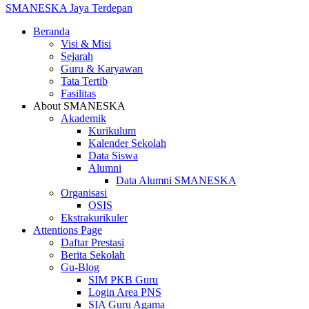
SMANESKA
Jaya Terdepan
Beranda
Visi & Misi
Sejarah
Guru & Karyawan
Tata Tertib
Fasilitas
About SMANESKA
Akademik
Kurikulum
Kalender Sekolah
Data Siswa
Alumni
Data Alumni SMANESKA
Organisasi
OSIS
Ekstrakurikuler
Attentions Page
Daftar Prestasi
Berita Sekolah
Gu-Blog
SIM PKB Guru
Login Area PNS
SIA Guru Agama