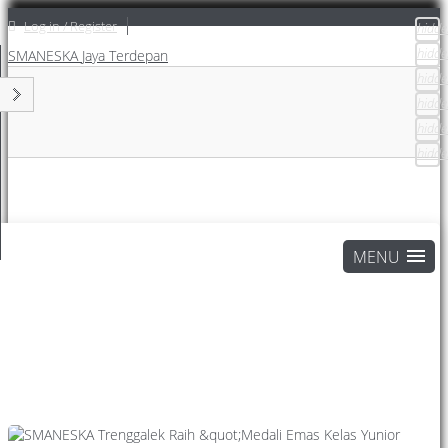
Log in / Register
hidde
hidde
SMANESKA
Jaya Terdepan
hidde
hidde
hidde
hidde
Home
Attentions Page
Berita Sekolah
SMANESKA Trenggalek Raih "Medali Emas Kelas Yunior
Komite 61 KG"
Berita Sekolah