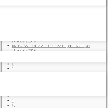
Posting Terakhir
SUKSESKAN “MILLENIAL ROAD SAFETY FESTIVAL (MRSF)”
28 January 2019
PMR 03.03 SMAN 1 KARANGAN TRENGGALEK RAIH “JUARA 1”
28 January 2019
(BRIPSUS) SMANESKA TRENGGALEK TAMPIL APIK DAN RAIH
“JUARA 3 MULA”
27 January 2019
TIM FUTSAL PUTRA & PUTRI SMA Negeri 1 Karangan
31 January 2019
Start
Prev
1
2
3
4
5
6
7
8
9
10