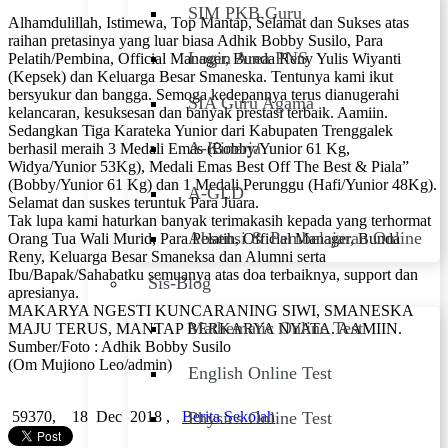
SIM PKB Guru
Alhamdulillah, Istimewa, Top Mantap, Selamat dan Sukses atas
raihan pretasinya yang luar biasa Adhik Bobby Susilo, Para
Login Area PNS
Pelatih/Pembina, Official Manager, Bunda Reny Yulis Wiyanti
(Kepsek) dan Keluarga Besar Smaneska. Tentunya kami ikut
bersyukur dan bangga. Semoga kedepannya terus dianugerahi
SIA Guru Agama
kelancaran, kesuksesan dan banyak prestasi terbaik. Aamiin.
Sedangkan Tiga Karateka Yunior dari Kabupaten Trenggalek
A-Kinerja
berhasil meraih 3 Medali Emas (Bobby/Yunior 61 Kg,
Widya/Yunior 53Kg), Medali Emas Best Off The Best & Piala”
(Bobby/Yunior 61 Kg) dan 1 Medali Perunggu (Hafi/Yunior 48Kg).
A-GLD
Selamat dan suskes teruntuk Para Juara.
Tak lupa kami haturkan banyak terimakasih kepada yang terhormat
Absensi & Pembelajaran Online
Orang Tua Wali Murid, Para Pelatih, Official Manager, Bunda
Reny, Keluarga Besar Smaneksa dan Alumni serta
Ibu/Bapak/Sahabatku semuanya atas doa terbaiknya, support dan
Sis-Blog
apresianya.
MAKARYA NGESTI KUNCARANING SIWI, SMANESKA
Mathematic Online Test
MAJU TERUS, MANTAP BERKARYA NYATA. AAMIIN.
Sumber/Foto : Adhik Bobby Susilo
(Om Mujiono Leo/admin)
English Online Test
59370,
18 Dec 2018 ,
Berita Sekolah
Physics Online Test