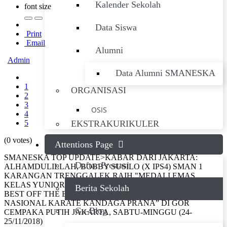
Kalender Sekolah
font size
Data Siswa
Print
Email
Alumni
Admin
Data Alumni SMANESKA
1
ORGANISASI
2
3
OSIS
4
5
EKSTRAKURIKULER
(0 votes)
Attentions Page
SMANESKA TOP UPDATE>KABAR DARI JAKARTA:
Daftar Prestasi
ALHAMDULILLAH, BOBBY SUSILO (X IPS4) SMAN 1
KARANGAN TRENGGALEK RAIH "MEDALI EMAS
KELAS YUNIOR KOMITE 61 KG" DAN “MEDALI EMAS
Berita Sekolah
BEST OFF THE BEST & PIALA” PADA “KEJUARAAN
NASIONAL KARATE KANDAGA PRANA” DI GOR
Gu-Blog
CEMPAKA PUTIH JAKARTA, SABTU-MINGGU (24-
25/11/2018)