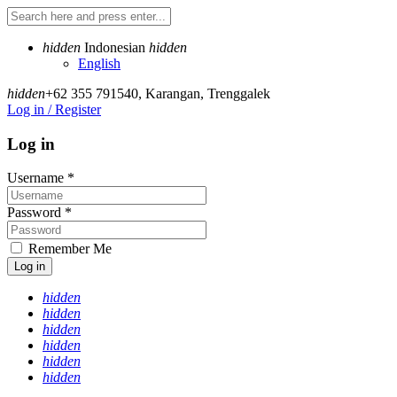
hidden
Indonesian
hidden
English
hidden
+62 355 791540
,
Karangan, Trenggalek
Log in / Register
Log in
Username
*
Password
*
Remember Me
Log in
hidden
hidden
hidden
hidden
hidden
hidden