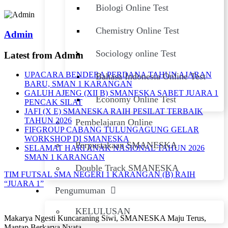
Biologi Online Test
Chemistry Online Test
Admin
Sociology online Test
Latest from Admin
UPACARA BENDERA PERDANA TAHUN AJARAN
Bahasa Indonesia Online Test
BARU, SMAN 1 KARANGAN
GALUH AJENG (XII B) SMANESKA SABET JUARA 1
Economy Online Test
PENCAK SILAT
JAFI (X E) SMANESKA RAIH PESILAT TERBAIK
TAHUN 2026
Pembelajaran Online
FIFGROUP CABANG TULUNGAGUNG GELAR
WORKSHOP DI SMANESKA
Perpustakaan SMANESKA
SELAMAT HARI ANAK NASIONAL TAHUN 2026
SMAN 1 KARANGAN
Double Track SMANESKA
TIM FUTSAL SMA NEGERI 1 KARANGAN (B) RAIH
“JUARA 1”
Pengumuman
KELULUSAN
Makarya Ngesti Kuncaraning Siwi, SMANESKA Maju Terus,
Mantap Berkarya Nyata.