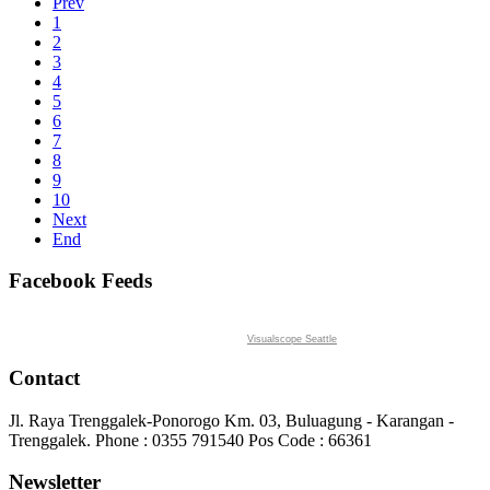
Prev
1
2
3
4
5
6
7
8
9
10
Next
End
Facebook Feeds
Visualscope Seattle
Contact
Jl. Raya Trenggalek-Ponorogo Km. 03, Buluagung - Karangan -
Trenggalek. Phone : 0355 791540 Pos Code : 66361
Newsletter