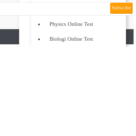
Subscibe
English Online Test
Physics Online Test
Biologi Online Test
Chemistry Online Test
Sociology online Test
Bahasa Indonesia Online Test
Economy Online Test
Pembelajaran Online
Perpustakaan SMANESKA