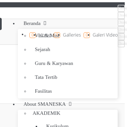
hid
hid
hid
Beranda
hid
Home
Galleries
Galeri Video
Visi & Misi
hid
hid
Sejarah
Guru & Karyawan
Tata Tertib
Fasilitas
About SMANESKA
AKADEMIK
Kurikulum