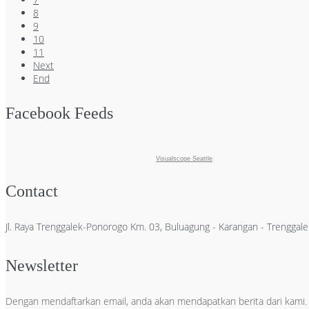
8
9
10
11
Next
End
Facebook Feeds
Visualscope Seattle
Contact
Jl. Raya Trenggalek-Ponorogo Km. 03, Buluagung - Karangan - Trengga
Newsletter
Dengan mendaftarkan email, anda akan mendapatkan berita dari kami.