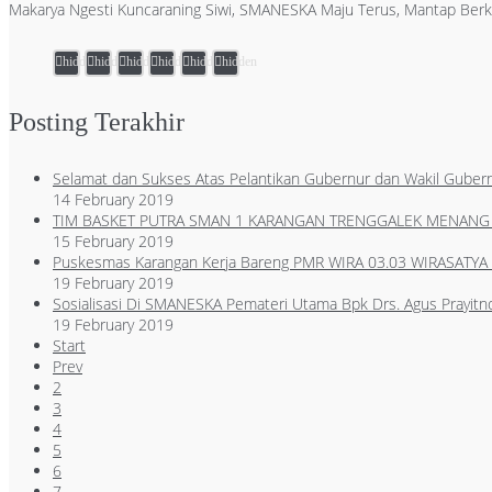
Makarya Ngesti Kuncaraning Siwi, SMANESKA Maju Terus, Mantap Berk
hidden
hidden
hidden
hidden
hidden
hidden
Posting Terakhir
Selamat dan Sukses Atas Pelantikan Gubernur dan Wakil Gubern
14 February 2019
TIM BASKET PUTRA SMAN 1 KARANGAN TRENGGALEK MENANG 2
15 February 2019
Puskesmas Karangan Kerja Bareng PMR WIRA 03.03 WIRASATY
19 February 2019
Sosialisasi Di SMANESKA Pemateri Utama Bpk Drs. Agus Prayit
19 February 2019
Start
Prev
2
3
4
5
6
7