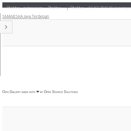
Indonesian
+62 355 791540
,
Karangan
hidden
hidden
hidden
SMANESKA
Jaya Terdepan
Ozio Gallery made with ❤ by
Open Source Solutions