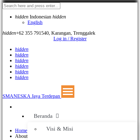
hidden
Indonesian
hidden
English
hidden
+62 355 791540
,
Karangan, Trenggalek
Log in / Register
hidden
hidden
hidden
hidden
hidden
hidden
SMANESKA
Jaya Terdepan
Beranda
Visi & Misi
Home
About SMANESKA