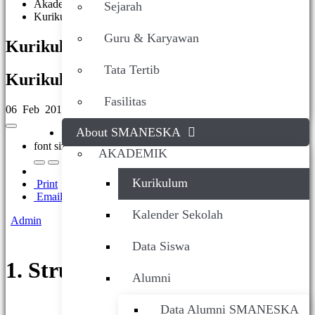
Akademik
Sejarah
Kurikulum
Guru & Karyawan
Kurikulum
Tata Tertib
Kurikulum
Fasilitas
06 Feb 2018
About SMANESKA
font size
AKADEMIK
Kurikulum
Print
Email
Kalender Sekolah
Admin
(1 Vote)
Data Siswa
1. Struktur Kurikulum
Alumni
Data Alumni SMANESKA