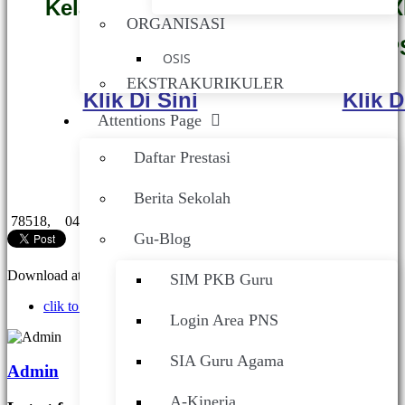
Kelas X,XI dan XII
Kelas X,X
ORGANISASI
IPA/MIPA
IP
OSIS
EKSTRAKURIKULER
Klik Di Sini
Klik D
Attentions Page
Daftar Prestasi
Berita Sekolah
78518,
04 Dec 2019 ,
About SMANESKA
Gu-Blog
Download attachments:
SIM PKB Guru
clik to view
(1724 Downloads)
Login Area PNS
SIA Guru Agama
Admin
A-Kinerja