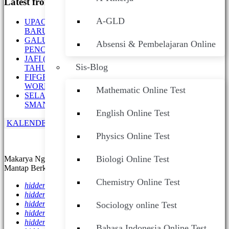
Latest from Admin
A-GLD
UPACARA BENDERA PERDANA TAHUN AJARAN
BARU, SMAN 1 KARANGAN
GALUH AJENG (XII B) SMANESKA SABET JUARA 1
Absensi & Pembelajaran Online
PENCAK SILAT
JAFI (X E) SMANESKA RAIH PESILAT TERBAIK
Sis-Blog
TAHUN 2026
FIFGROUP CABANG TULUNGAGUNG GELAR
WORKSHOP DI SMANESKA
Mathematic Online Test
SELAMAT HARI ANAK NASIONAL TAHUN 2026
SMAN 1 KARANGAN
English Online Test
KALENDER PENDIDIKAN
Physics Online Test
Biologi Online Test
Makarya Ngesti Kuncaraning Siwi, SMANESKA Maju Terus,
Mantap Berkarya Nyata.
Chemistry Online Test
hidden
hidden
hidden
Sociology online Test
hidden
hidden
Bahasa Indonesia Online Test