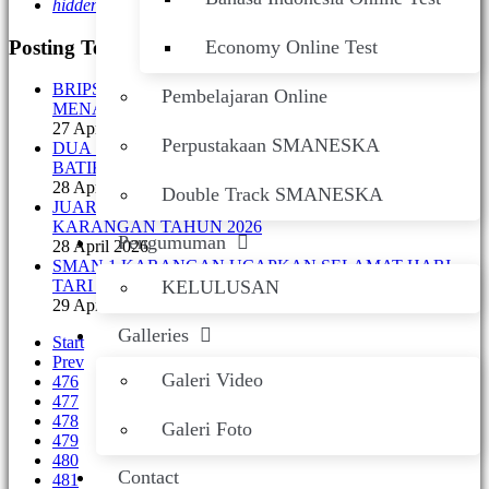
hidden
Posting Terakhir
Economy Online Test
BRIPSUS SMANESKA RAIH 2 TROPY DI LKBB
Pembelajaran Online
MENAK SOPAL 2K26
27 April 2026
Perpustakaan SMANESKA
DUA SISWI SMANESKA RAIH JUARA FASHION
BATIK TRENGGALEK
28 April 2026
Double Track SMANESKA
JUARA SCOUT CHALLENGE DAY #3 SMAN 1
KARANGAN TAHUN 2026
Pengumuman
28 April 2026
SMAN 1 KARANGAN UCAPKAN SELAMAT HARI
KELULUSAN
TARI SEDUNIA 29 APRIL 2026
29 April 2026
Galleries
Start
Prev
Galeri Video
476
477
478
Galeri Foto
479
480
Contact
481