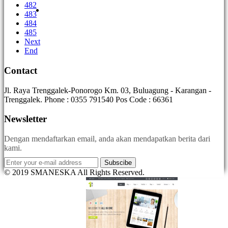
482
483
484
485
Next
End
Contact
Jl. Raya Trenggalek-Ponorogo Km. 03, Buluagung - Karangan -
Trenggalek. Phone : 0355 791540 Pos Code : 66361
Newsletter
Dengan mendaftarkan email, anda akan mendapatkan berita dari
kami.
Subscibe
© 2019 SMANESKA All Rights Reserved.