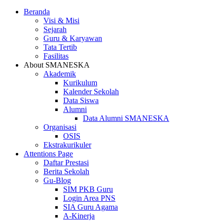
Beranda
Visi & Misi
Sejarah
Guru & Karyawan
Tata Tertib
Fasilitas
About SMANESKA
Akademik
Kurikulum
Kalender Sekolah
Data Siswa
Alumni
Data Alumni SMANESKA
Organisasi
OSIS
Ekstrakurikuler
Attentions Page
Daftar Prestasi
Berita Sekolah
Gu-Blog
SIM PKB Guru
Login Area PNS
SIA Guru Agama
A-Kinerja