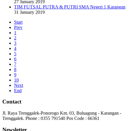
27 January 2019
TIM FUTSAL PUTRA & PUTRI SMA Negeri 1 Karangan
31 January 2019
Start
Prev
1
2
3
4
5
6
7
8
9
10
Next
End
Contact
Jl. Raya Trenggalek-Ponorogo Km. 03, Buluagung - Karangan -
Trenggalek. Phone : 0355 791540 Pos Code : 66361
Newsletter