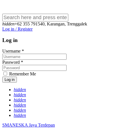
hidden
+62 355 791540
,
Karangan, Trenggalek
Log in / Register
Log in
Username
*
Password
*
Remember Me
Log in
hidden
hidden
hidden
hidden
hidden
hidden
SMANESKA
Jaya Terdepan