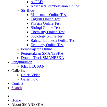
A-GLD
Absensi & Pembelajaran Online
Sis-Blog
Mathematic Online Test
English Online Test
Physics Online Test
Biologi Online Test
Chemistry Online Test
Sociology online Test
Bahasa Indonesia Online Test
Economy Online Test
Pembelajaran Online
Perpustakaan SMANESKA
Double Track SMANESKA
Pengumuman
KELULUSAN
Galleries
Galeri Video
Galeri Foto
Contact
Search
Home
About SMANESKA