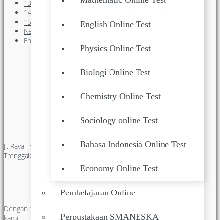
Mathematic Online Test
13
14
15
English Online Test
Next
End
Physics Online Test
Facebook Feeds
Biologi Online Test
Chemistry Online Test
Visualscope Seattle
Contact
Sociology online Test
Bahasa Indonesia Online Test
Jl. Raya Trenggalek-Ponorogo Km. 03, Buluagung - Karangan -
Trenggalek. Phone : 0355 791540 Pos Code : 66361
Economy Online Test
Newsletter
Pembelajaran Online
Dengan mendaftarkan email, anda akan mendapatkan berita dari
Perpustakaan SMANESKA
kami.