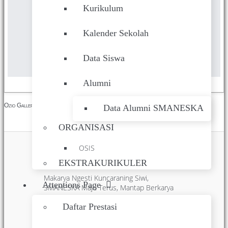
This page didn't load Google Maps correctly. See the JavaScript
Kurikulum
console for technical details.
Kalender Sekolah
Data Siswa
Alumni
Ozio Gallery made with ❤ by
Open Source Solutions
Data Alumni SMANESKA
ORGANISASI
OSIS
EKSTRAKURIKULER
Makarya Ngesti Kuncaraning Siwi,
Attentions Page
SMANESKA Maju Terus, Mantap Berkarya
Nyata.
Daftar Prestasi
hidden
hidden
hidden
hidden
hidden
hidden