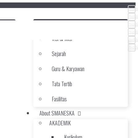
hidd
hidd
Beranda
hidd
hidd
Visi & Misi
hidd
hidd
Sejarah
Guru & Karyawan
Tata Tertib
Fasilitas
About SMANESKA
AKADEMIK
Kurikulum