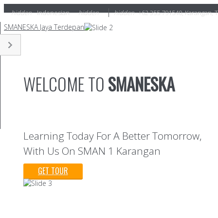
hidden
Indonesian
hidden
hidden
+62 355 791540
,
Karangan, 
SMANESKA
Jaya Terdepan
WELCOME TO
SMANESKA
Learning Today For A Better Tomorrow,
With Us On SMAN 1 Karangan
GET TOUR