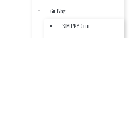
Gu-Blog
SIM PKB Guru
Login Area PNS
 menggapai cita-cita.
SIA Guru Agama
A-Kinerja
A-GLD
Absensi & Pembelajaran Online
jar dan mengajar.
Sis-Blog
Mathematic Online Test