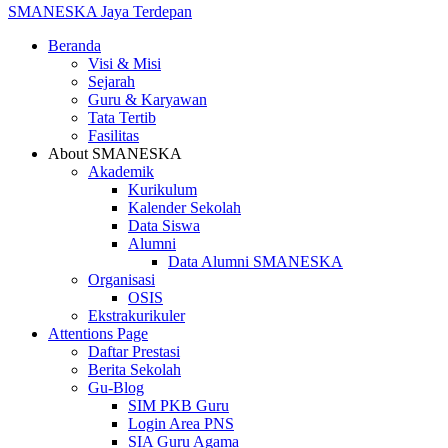
SMANESKA
Jaya Terdepan
Beranda
Visi & Misi
Sejarah
Guru & Karyawan
Tata Tertib
Fasilitas
About SMANESKA
Akademik
Kurikulum
Kalender Sekolah
Data Siswa
Alumni
Data Alumni SMANESKA
Organisasi
OSIS
Ekstrakurikuler
Attentions Page
Daftar Prestasi
Berita Sekolah
Gu-Blog
SIM PKB Guru
Login Area PNS
SIA Guru Agama