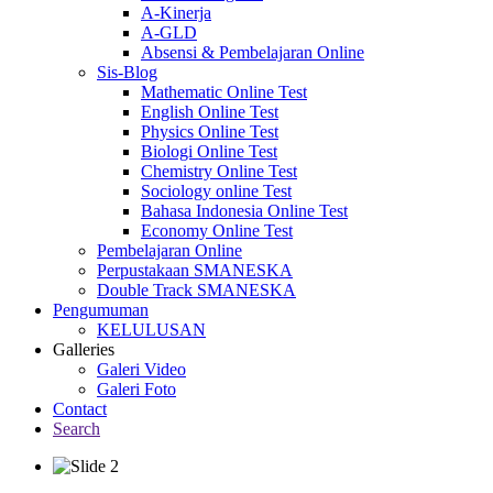
A-Kinerja
A-GLD
Absensi & Pembelajaran Online
Sis-Blog
Mathematic Online Test
English Online Test
Physics Online Test
Biologi Online Test
Chemistry Online Test
Sociology online Test
Bahasa Indonesia Online Test
Economy Online Test
Pembelajaran Online
Perpustakaan SMANESKA
Double Track SMANESKA
Pengumuman
KELULUSAN
Galleries
Galeri Video
Galeri Foto
Contact
Search