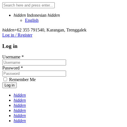
hidden
Indonesian
hidden
English
hidden
+62 355 791540
,
Karangan, Trenggalek
Log in / Register
Log in
Username
*
Password
*
Remember Me
Log in
hidden
hidden
hidden
hidden
hidden
hidden