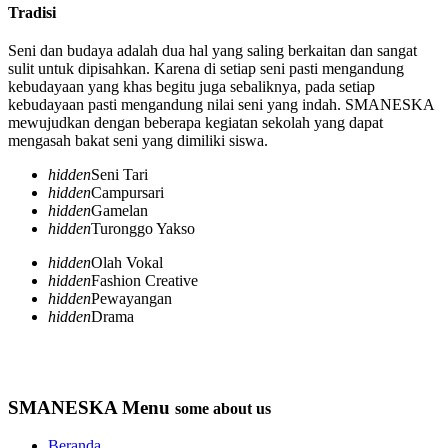
Tradisi
Seni dan budaya adalah dua hal yang saling berkaitan dan sangat
sulit untuk dipisahkan. Karena di setiap seni pasti mengandung
kebudayaan yang khas begitu juga sebaliknya, pada setiap
kebudayaan pasti mengandung nilai seni yang indah. SMANESKA
mewujudkan dengan beberapa kegiatan sekolah yang dapat
mengasah bakat seni yang dimiliki siswa.
hidden
Seni Tari
hidden
Campursari
hidden
Gamelan
hidden
Turonggo Yakso
hidden
Olah Vokal
hidden
Fashion Creative
hidden
Pewayangan
hidden
Drama
SMANESKA Menu
some about us
Beranda