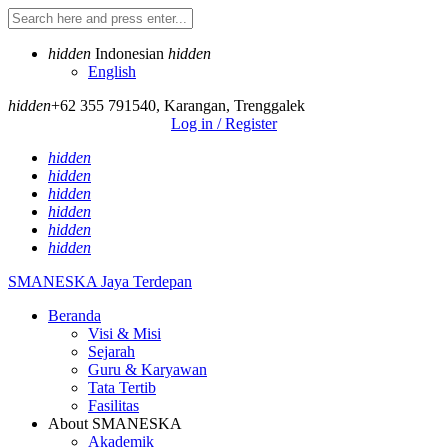
hidden
Indonesian
hidden
English
hidden
+62 355 791540
,
Karangan, Trenggalek
Log in / Register
hidden
hidden
hidden
hidden
hidden
hidden
SMANESKA
Jaya Terdepan
Beranda
Visi & Misi
Sejarah
Guru & Karyawan
Tata Tertib
Fasilitas
About SMANESKA
Akademik