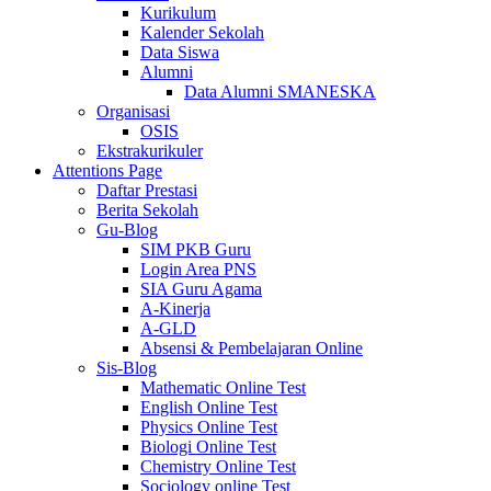
Kurikulum
Kalender Sekolah
Data Siswa
Alumni
Data Alumni SMANESKA
Organisasi
OSIS
Ekstrakurikuler
Attentions Page
Daftar Prestasi
Berita Sekolah
Gu-Blog
SIM PKB Guru
Login Area PNS
SIA Guru Agama
A-Kinerja
A-GLD
Absensi & Pembelajaran Online
Sis-Blog
Mathematic Online Test
English Online Test
Physics Online Test
Biologi Online Test
Chemistry Online Test
Sociology online Test