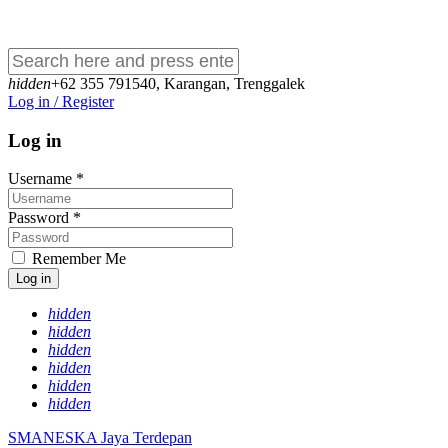
hidden
+62 355 791540
,
Karangan, Trenggalek
Log in / Register
Log in
Username
*
Password
*
Remember Me
Log in
hidden
hidden
hidden
hidden
hidden
hidden
SMANESKA
Jaya Terdepan