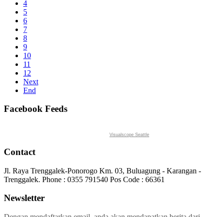
4
5
6
7
8
9
10
11
12
Next
End
Facebook Feeds
Visualscope Seattle
Contact
Jl. Raya Trenggalek-Ponorogo Km. 03, Buluagung - Karangan -
Trenggalek. Phone : 0355 791540 Pos Code : 66361
Newsletter
Dengan mendaftarkan email, anda akan mendapatkan berita dari