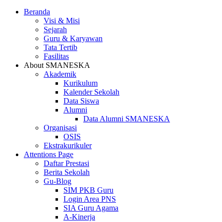
Beranda
Visi & Misi
Sejarah
Guru & Karyawan
Tata Tertib
Fasilitas
About SMANESKA
Akademik
Kurikulum
Kalender Sekolah
Data Siswa
Alumni
Data Alumni SMANESKA
Organisasi
OSIS
Ekstrakurikuler
Attentions Page
Daftar Prestasi
Berita Sekolah
Gu-Blog
SIM PKB Guru
Login Area PNS
SIA Guru Agama
A-Kinerja