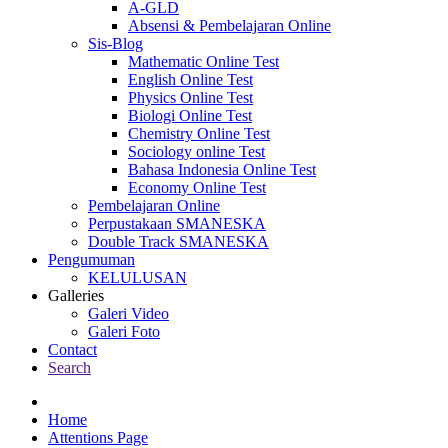
A-GLD
Absensi & Pembelajaran Online
Sis-Blog
Mathematic Online Test
English Online Test
Physics Online Test
Biologi Online Test
Chemistry Online Test
Sociology online Test
Bahasa Indonesia Online Test
Economy Online Test
Pembelajaran Online
Perpustakaan SMANESKA
Double Track SMANESKA
Pengumuman
KELULUSAN
Galleries
Galeri Video
Galeri Foto
Contact
Search
Home
Attentions Page