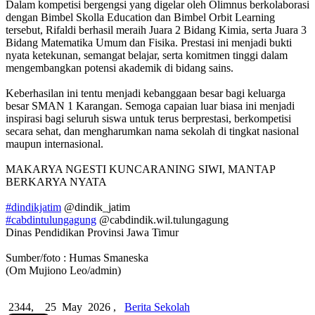
Dalam kompetisi bergengsi yang digelar oleh Olimnus berkolaborasi
dengan Bimbel Skolla Education dan Bimbel Orbit Learning
tersebut, Rifaldi berhasil meraih Juara 2 Bidang Kimia, serta Juara 3
Bidang Matematika Umum dan Fisika. Prestasi ini menjadi bukti
nyata ketekunan, semangat belajar, serta komitmen tinggi dalam
mengembangkan potensi akademik di bidang sains.
Keberhasilan ini tentu menjadi kebanggaan besar bagi keluarga
besar SMAN 1 Karangan. Semoga capaian luar biasa ini menjadi
inspirasi bagi seluruh siswa untuk terus berprestasi, berkompetisi
secara sehat, dan mengharumkan nama sekolah di tingkat nasional
maupun internasional.
MAKARYA NGESTI KUNCARANING SIWI, MANTAP
BERKARYA NYATA
#dindikjatim
@dindik_jatim
#cabdintulungagung
@cabdindik.wil.tulungagung
Dinas Pendidikan Provinsi Jawa Timur
Sumber/foto : Humas Smaneska
(Om Mujiono Leo/admin)
2344,
25 May 2026 ,
Berita Sekolah