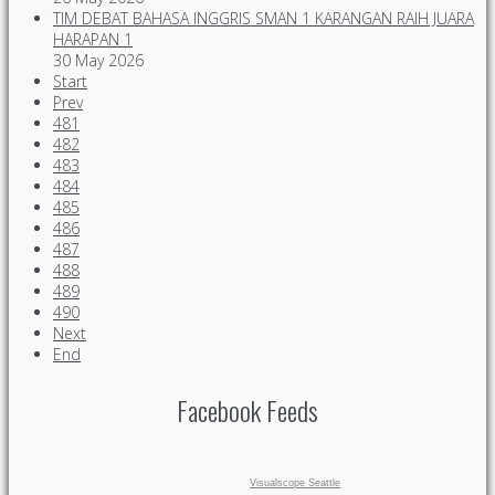
TIM DEBAT BAHASA INGGRIS SMAN 1 KARANGAN RAIH JUARA
HARAPAN 1
30 May 2026
Start
Prev
481
482
483
484
485
486
487
488
489
490
Next
End
Facebook Feeds
Visualscope Seattle