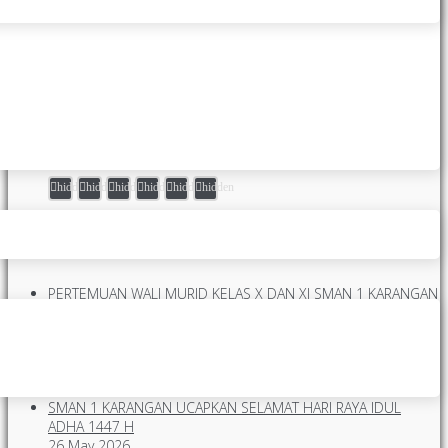
FIFGROUP CABANG TULUNGAGUNG GELAR WORKSHOP DI
SMANESKA
SELAMAT HARI ANAK NASIONAL TAHUN 2026 SMAN 1
KARANGAN
Makarya Ngesti Kuncaraning Siwi, SMANESKA Maju Terus, Mantap
Berkarya Nyata.
hidden
hidden
hidden
hidden
hidden
hidden
Posting Terakhir
PERTEMUAN WALI MURID KELAS X DAN XI SMAN 1 KARANGAN
2026
25 May 2026
SMAN 1 KARANGAN SUKSES GELAR UPACARA BENDERA 25
MEI 2026
25 May 2026
SMAN 1 KARANGAN UCAPKAN SELAMAT HARI RAYA IDUL
ADHA 1447 H
26 May 2026