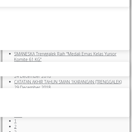
Makarya Ngesti Kuncaraning Siwi, SMANESKA Maju Terus, Mantap
Berkarya Nyata.
hidden
hidden
hidden
hidden
hidden
hidden
Posting Terakhir
SMANESKA Trenggalek Raih "Medali Emas Kelas Yunior
Komite 61 KG"
29 November 2018
TIM FUTSAL SMA NEGERI 1 KARANGAN (B) RAIH “JUARA 1”
24 December 2018
CATATAN AKHIR TAHUN SMAN 1KARANGAN (TRENGGALEK)
29 December 2018
SMANESKA GELAR SOSIALISASI PIK-R BAGI ANGGOTA BARU
2024
13 November 2024
Start
Prev
1
2