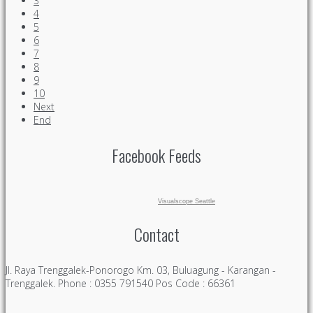
3
4
5
6
7
8
9
10
Next
End
Facebook Feeds
Visualscope Seattle
Contact
Jl. Raya Trenggalek-Ponorogo Km. 03, Buluagung - Karangan -
Trenggalek. Phone : 0355 791540 Pos Code : 66361