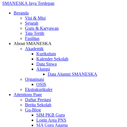
SMANESKA
Jaya Terdepan
Beranda
Visi & Misi
Sejarah
Guru & Karyawan
Tata Tertib
Fasilitas
About SMANESKA
Akademik
Kurikulum
Kalender Sekolah
Data Siswa
Alumni
Data Alumni SMANESKA
Organisasi
OSIS
Ekstrakurikuler
Attentions Page
Daftar Prestasi
Berita Sekolah
Gu-Blog
SIM PKB Guru
Login Area PNS
SIA Guru Agama