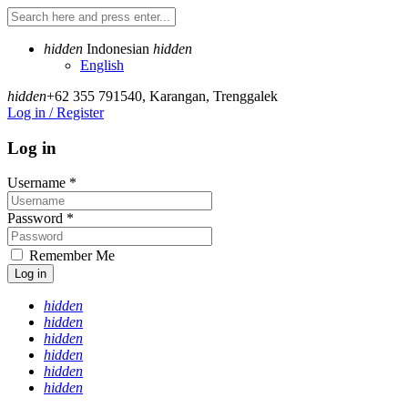
hidden
Indonesian
hidden
English
hidden
+62 355 791540
,
Karangan, Trenggalek
Log in / Register
Log in
Username
*
Password
*
Remember Me
Log in
hidden
hidden
hidden
hidden
hidden
hidden