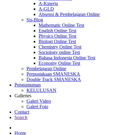
A-Kinerja
A-GLD
Absensi & Pembelajaran Online
Sis-Blog
Mathematic Online Test
English Online Test
Physics Online Test
Biologi Online Test
Chemistry Online Test
Sociology online Test
Bahasa Indonesia Online Test
Economy Online Test
Pembelajaran Online
Perpustakaan SMANESKA
Double Track SMANESKA
Pengumuman
KELULUSAN
Galleries
Galeri Video
Galeri Foto
Contact
Search
Home