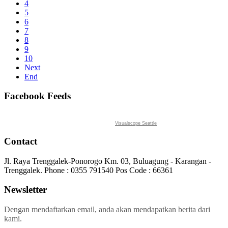
4
5
6
7
8
9
10
Next
End
Facebook Feeds
Visualscope Seattle
Contact
Jl. Raya Trenggalek-Ponorogo Km. 03, Buluagung - Karangan -
Trenggalek. Phone : 0355 791540 Pos Code : 66361
Newsletter
Dengan mendaftarkan email, anda akan mendapatkan berita dari
kami.