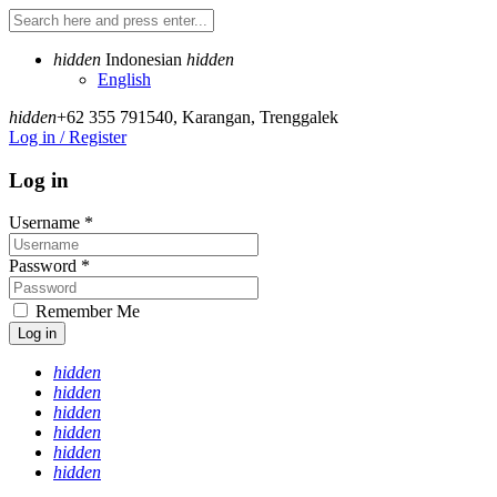
hidden
Indonesian
hidden
English
hidden
+62 355 791540
,
Karangan, Trenggalek
Log in / Register
Log in
Username
*
Password
*
Remember Me
Log in
hidden
hidden
hidden
hidden
hidden
hidden