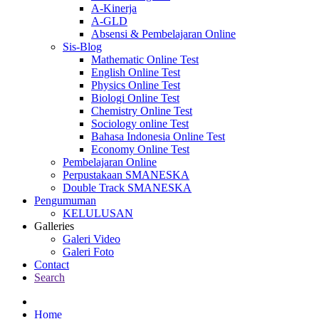
A-Kinerja
A-GLD
Absensi & Pembelajaran Online
Sis-Blog
Mathematic Online Test
English Online Test
Physics Online Test
Biologi Online Test
Chemistry Online Test
Sociology online Test
Bahasa Indonesia Online Test
Economy Online Test
Pembelajaran Online
Perpustakaan SMANESKA
Double Track SMANESKA
Pengumuman
KELULUSAN
Galleries
Galeri Video
Galeri Foto
Contact
Search
Home